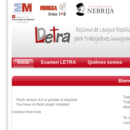
Inicio
Examen LETRA
Quiénes somos
Bien
Tod
Flash version 9,0 or greater is required
Trab
You have no flash plugin installed
idio
d latest version from
here
Te o
con